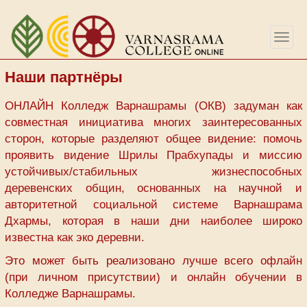
Перейти
к
Togg
основному
navig
содержанию
Наши партнёры
ОНЛАЙН Колледж Варнашрамы (ОКВ) задуман как
совместная инициатива многих заинтересованных
сторон, которые разделяют общее видение: помочь
проявить видение Шрилы Прабхупады и миссию
устойчивых/стабильных жизнеспособных
деревенских общин, основанных на научной и
авторитетной социальной системе Варнашрама
Дхармы, которая в наши дни наиболее широко
известна как эко деревни.
Это может быть реализовано лучше всего офлайн
(при личном присутствии) и онлайн обучении в
Колледже Варнашрамы.