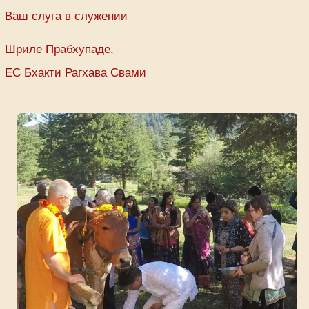
Ваш слуга в служении
Шриле Прабхупаде,
ЕС Бхакти Рагхава Свами