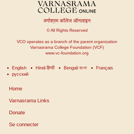
वर्णाश्रम कॉलेज ऑनलाइन
© All Rights Reserved
VCO operates as a branch of the parent organization
Varnasrama College Foundation (VCF)
www.vc-foundation.org
English
Hindi हिन्दी
Bengali বাংলা
Français
русский
Menu
Home
du
compte
Varnasrama Links
de
Donate
l'utilisateur
Se connecter